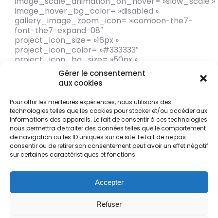
image_scale_animation_on_hover= »slow_scale »
image_hover_bg_color= »disabled »
gallery_image_zoom_icon= »icomoon-the7-
font-the7-expand-08″
project_icon_size= »16px »
project_icon_color= »#333333″
project_icon_bg_size= »50px »
project_icon_bg= »y »
Gérer le consentement
project_icon_bg_color= »#ffffff »
aux cookies
project_icon_border_width= »0px »
loading_mode= »js_pagination »
Pour offrir les meilleures expériences, nous utilisons des
jsp_posts_per_page= »12″ category= » »]
technologies telles que les cookies pour stocker et/ou accéder aux
informations des appareils. Le fait de consentir à ces technologies
nous permettra de traiter des données telles que le comportement
de navigation ou les ID uniques sur ce site. Le fait de ne pas
consentir ou de retirer son consentement peut avoir un effet négatif
sur certaines caractéristiques et fonctions.
Accepter
Refuser
© TAT Transport & Logistics - 2024. All rights reserved par
BOX Community