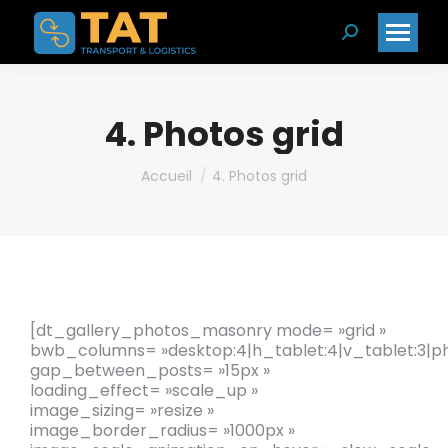
Search:
4. Photos grid
Vous êtes ici :
Accueil
4. Photos grid
[dt_gallery_photos_masonry mode= »grid »
bwb_columns= »desktop:4|h_tablet:4|v_tablet:3|ph
gap_between_posts= »15px »
loading_effect= »scale_up »
image_sizing= »resize »
image_border_radius= »1000px »