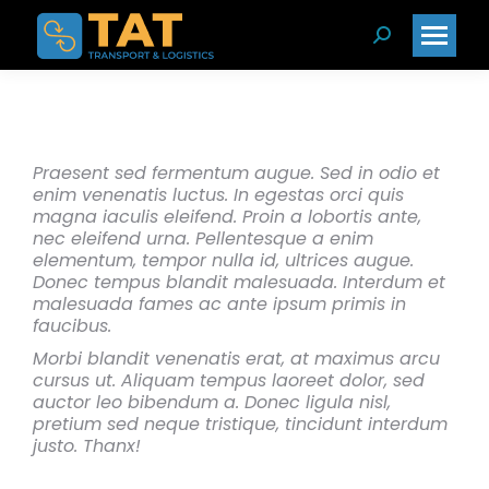
Search:
Praesent sed fermentum augue. Sed in odio et
enim venenatis luctus. In egestas orci quis
magna iaculis eleifend. Proin a lobortis ante,
nec eleifend urna. Pellentesque a enim
elementum, tempor nulla id, ultrices augue.
Donec tempus blandit malesuada. Interdum et
malesuada fames ac ante ipsum primis in
faucibus.
Morbi blandit venenatis erat, at maximus arcu
cursus ut. Aliquam tempus laoreet dolor, sed
auctor leo bibendum a. Donec ligula nisl,
pretium sed neque tristique, tincidunt interdum
justo. Thanx!