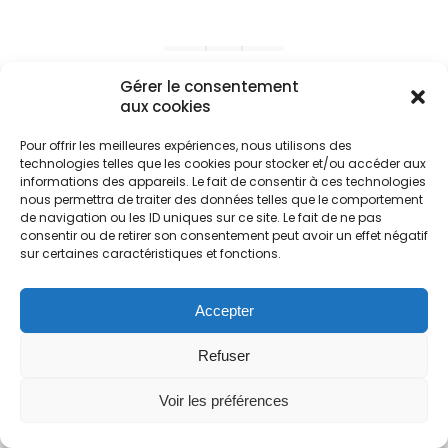
Diana Richards
Gérer le consentement
aux cookies
manager
Pour offrir les meilleures expériences, nous utilisons des
technologies telles que les cookies pour stocker et/ou accéder aux
informations des appareils. Le fait de consentir à ces technologies
nous permettra de traiter des données telles que le comportement
de navigation ou les ID uniques sur ce site. Le fait de ne pas
consentir ou de retirer son consentement peut avoir un effet négatif
sur certaines caractéristiques et fonctions.
© TAT Transport & Logistics - 2024. All rights reserved par
Accepter
BOX Community
Previously used menu 17
Refuser
(+216) 46 22 22 22
Contact@tat.com.tn
Voir les préférences