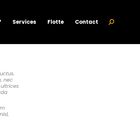
?
Services
Flotte
Contact
Search:
uctus.
e, nec
ultrices
ada
am
isl,