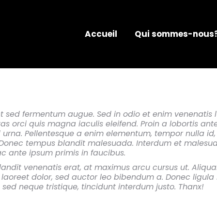
Accueil
Qui sommes-nous
t sed fermentum augue. Sed in odio et enim venenatis l
as orci quis magna iaculis eleifend. Proin a lobortis ant
d urna. Pellentesque a enim elementum, tempor nulla id, 
Donec tempus blandit malesuada. Interdum et malesu
c ante ipsum primis in faucibus.
landit venenatis erat, at maximus arcu cursus ut. Aliqu
laoreet dolor, sed auctor leo bibendum a. Donec ligula n
sed neque tristique, tincidunt interdum justo. Thanx!