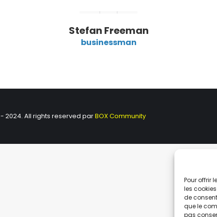
Stefan Freeman
businessman
 - 2024. All rights reserved par
BOX Community
Pour offrir
les cookies
de consenti
que le comp
pas consent