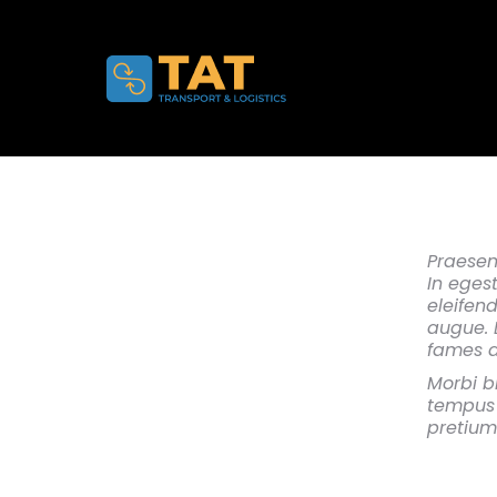
Praesen
In egest
eleifen
augue. 
fames a
Morbi b
tempus 
pretium 