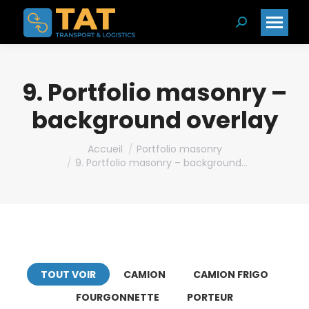
Search:
9. Portfolio masonry –
background overlay
Vous êtes ici :
Accueil
Portfolio masonry
9. Portfolio masonry – background…
TOUT VOIR
CAMION
CAMION FRIGO
FOURGONNETTE
PORTEUR