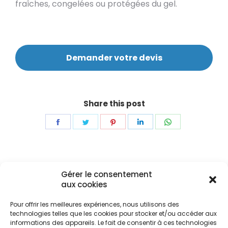
fraîches, congelées ou protégées du gel.
Demander votre devis
Share this post
Share
Share
Share
Share
Share
on
on
on
on
on
Facebook
Twitter
Pinterest
LinkedIn
WhatsApp
Navigation
Gérer le consentement
ONGLET PRÉCÉDENT
de
aux cookies
Onglet
Camions
commentaire
précédent
Pour offrir les meilleures expériences, nous utilisons des
technologies telles que les cookies pour stocker et/ou accéder aux
informations des appareils. Le fait de consentir à ces technologies