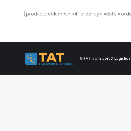
[products columns= »4″ orderby= »date » order=
© TAT Transport & Logistics