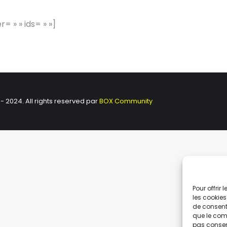
 » » ids= » »]
 - 2024. All rights reserved par
BOX Community
Pour offrir
les cookies
de consenti
que le comp
pas consent