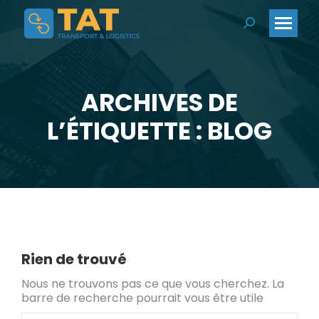
Search:
ARCHIVES DE
Vous êtes ici :
L’ÉTIQUETTE : BLOG
Rien de trouvé
Nous ne trouvons pas ce que vous cherchez. La
barre de recherche pourrait vous être utile
Search: