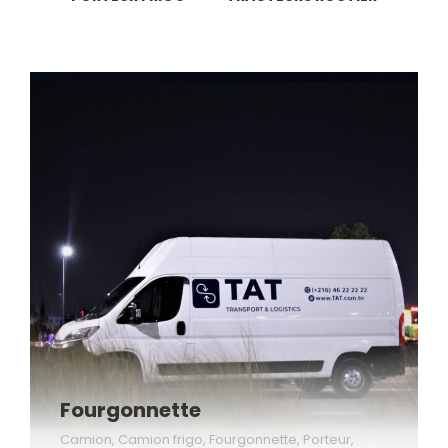
Fourgonnette
Camion
,
Camion frigo
,
Fourgonnette
,
Porteur
,