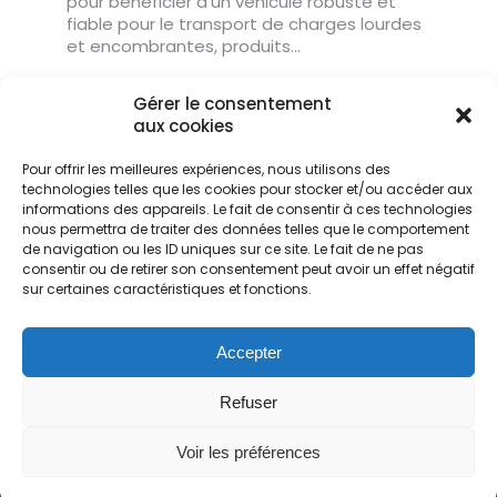
pour bénéficier d’un véhicule robuste et
fiable pour le transport de charges lourdes
et encombrantes, produits…
Read more
Gérer le consentement
aux cookies
Pour offrir les meilleures expériences, nous utilisons des
technologies telles que les cookies pour stocker et/ou accéder aux
informations des appareils. Le fait de consentir à ces technologies
nous permettra de traiter des données telles que le comportement
de navigation ou les ID uniques sur ce site. Le fait de ne pas
consentir ou de retirer son consentement peut avoir un effet négatif
sur certaines caractéristiques et fonctions.
Accepter
Refuser
© TAT Transport & Logistics - 2024. All rights reserved par
BOX Community
Previously used menu 17
Voir les préférences
(+216) 46 22 22 22
Contact@tat.com.tn