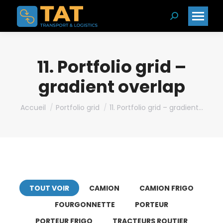
Search:
11. Portfolio grid –
gradient overlap
Vous êtes ici :
Accueil
Portfolio grid
11. Portfolio grid – gradient…
TOUT VOIR
CAMION
CAMION FRIGO
FOURGONNETTE
PORTEUR
PORTEUR FRIGO
TRACTEURS ROUTIER