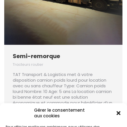
Semi-remorque
Tracteurs routier
TAT Transport & Logistics met à votre
disposition camion poids lourd pour location
avec ou sans chauffeur Type: Camion poids
lourd Nombre: 10 Age: 5 ans La location camion
bi benne état neuf est une solution
économique et commode pour bénéficier d’un
véhicule robuste et fiable pour le transport de
Gérer le consentement
charges lourdes et encombrantes, produits…
aux cookies
View Details
Pour offrir les meilleures expériences, nous utilisons des