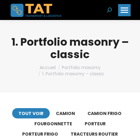
Search:
1. Portfolio masonry –
classic
Vous êtes ici :
Accueil
Portfolio masonry
1. Portfolio masonry – classic
TOUT VOIR
CAMION
CAMION FRIGO
FOURGONNETTE
PORTEUR
PORTEUR FRIGO
TRACTEURS ROUTIER